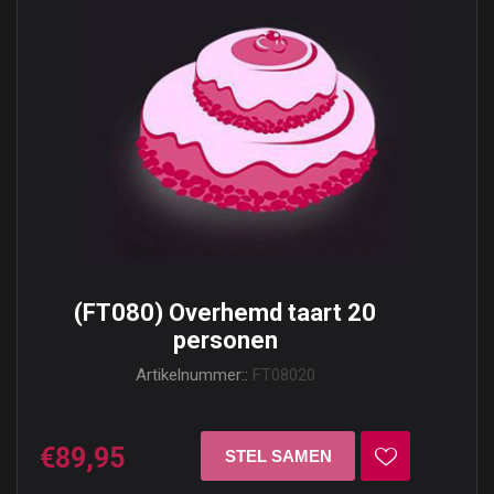
(FT080) Overhemd taart 20
personen
Artikelnummer::
FT08020
€89,95