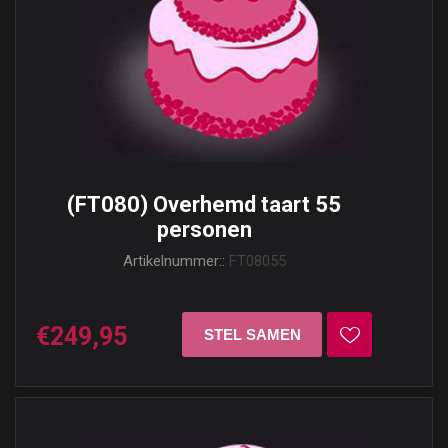
(FT080) Overhemd taart 55
personen
Artikelnummer::
FT08055
€249,95