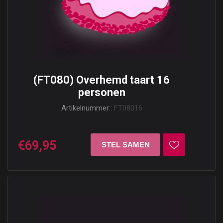
(FT080) Overhemd taart 16
personen
Artikelnummer::
FT08016
€69,95