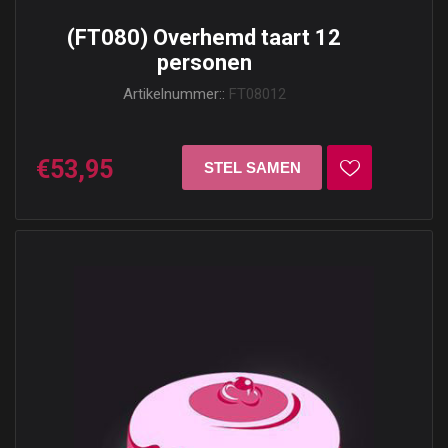
(FT080) Overhemd taart 12
personen
Artikelnummer::
FT08012
€53,95