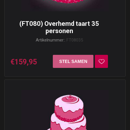
(FT080) Overhemd taart 35
personen
Artikelnummer::
FT08035
€159,95