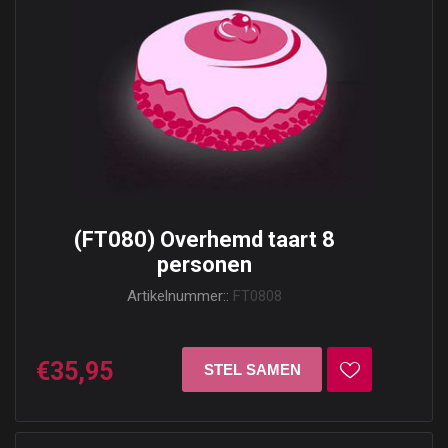
(FT080) Overhemd taart 8
personen
Artikelnummer::
FT0808
€35,95