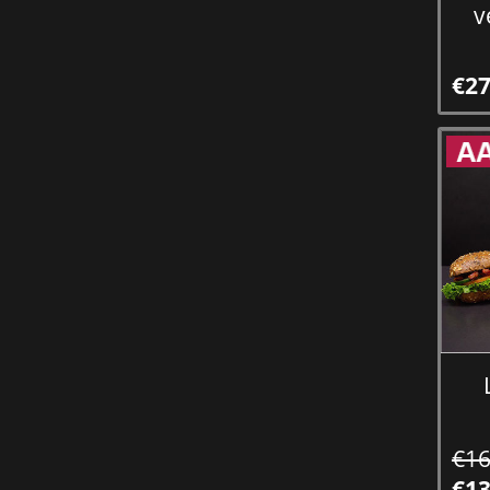
v
€27
€16
€13