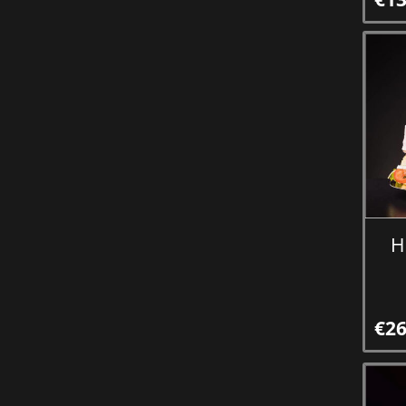
H
€26