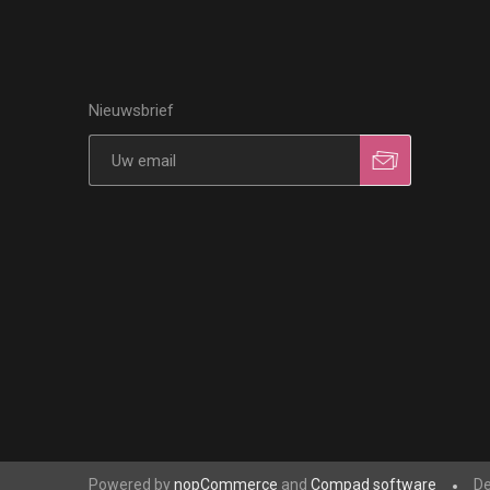
Nieuwsbrief
Powered by
nopCommerce
and
Compad software
De