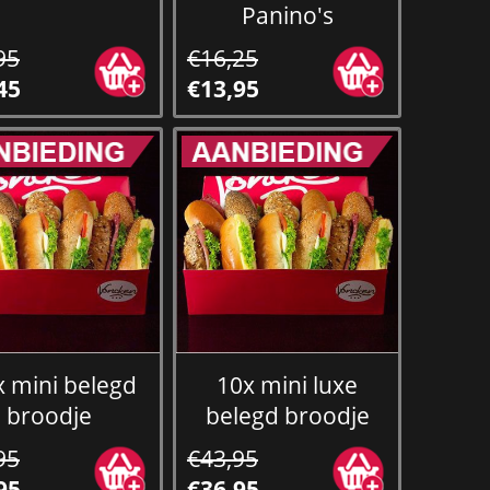
Panino's
95
€16,25
45
€13,95
x mini belegd
10x mini luxe
broodje
belegd broodje
95
€43,95
95
€36,95