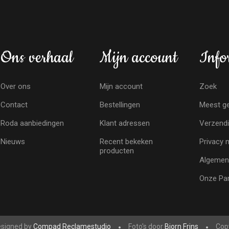
Ons verhaal
Mijn account
Info
Over ons
Mijn account
Zoek
Contact
Bestellingen
Meest ge
Roda aanbiedingen
Klant adressen
Verzendi
Nieuws
Recent bekeken
Privacy 
producten
Algemen
Onze Par
signed by
Compad Reclamestudio
Foto's door
Bjorn Frins
Copy