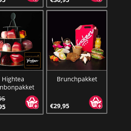
Hightea
Brunchpakket
nbonpakket
95
€29,95
95