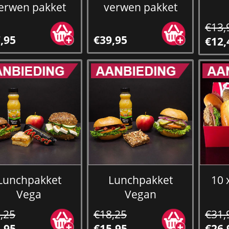
erwen pakket
verwen pakket
€13,
,95
€39,95
€12,
Lunchpakket
Lunchpakket
10 
Vega
Vegan
,25
€18,25
€31,
,95
€15,95
€26,