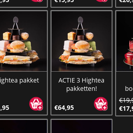
ightea pakket
ACTIE 3 Hightea
pakketten!
bo
€19,
,95
€64,95
€17,