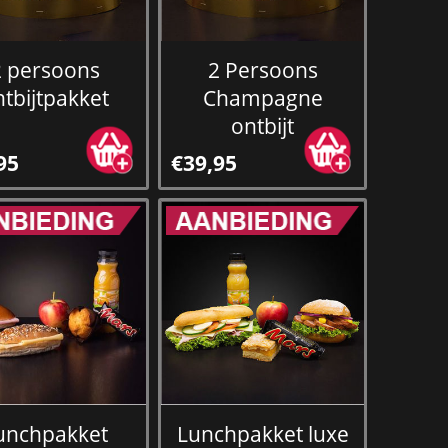
2 persoons
2 Persoons
ntbijtpakket
Champagne
ontbijt
95
€39,95
unchpakket
Lunchpakket luxe