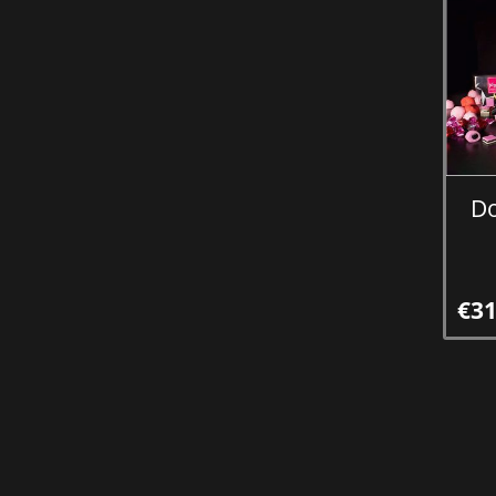
Do
€31