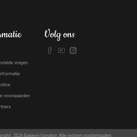
rmatie
Volg ons
stelde vragen
nformatie
notice
e voorwaarden
tners
right ; 2026 Bakkerij Voncken. Alle rechten voorbehouden.