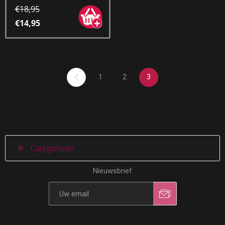
€18,95
€14,95
1
2
3
Categorieen
Nieuwsbrief