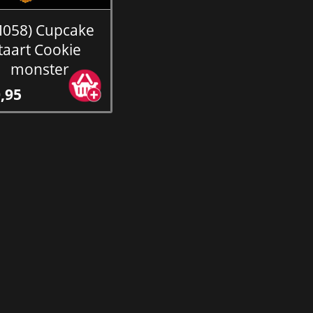
M058) Cupcake
taart Cookie
monster
,95