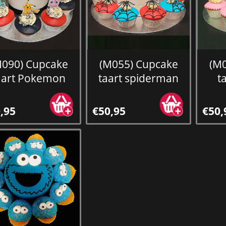
M090) Cupcake
(M055) Cupcake
(M
aart Pokemon
taart spiderman
t
,95
€50,95
€50,