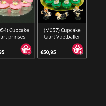
054) Cupcake
(M057) Cupcake
aart prinses
taart Voetballer
95
€50,95