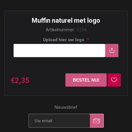
Muffin naturel met logo
Artikelnummer::
6254
Upload hier uw logo
*
Upload
een
€2,35
bestand
Nieuwsbrief