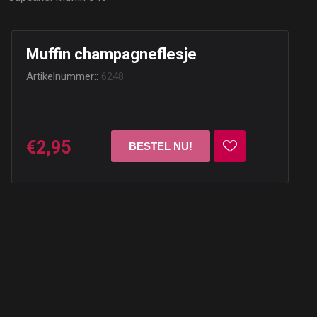
Muffin champagneflesje
Artikelnummer::
6248
€2,95