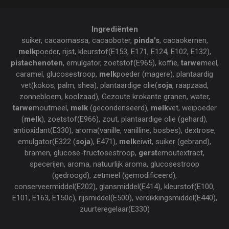
Ingrediënten
suiker, cacaomassa, cacaoboter,
pinda's
, cacaokernen,
melk
poeder, rijst, kleurstof(E153, E171, E124, E102, E132),
pistachenoten
, emulgator, zoetstof(E965), koffie,
tarwe
meel,
caramel, glucosestroop,
melk
poeder (magere), plantaardig
vet(kokos, palm, shea), plantaardige olie(
soja
, raapzaad,
zonnebloem, koolzaad), Gezoute krokante granen, water,
tarwe
moutmeel,
melk
(gecondenseerd),
melk
vet, weipoeder
(
melk
), zoetstof(E966), zout, plantaardige olie (gehard),
antioxidant(E330), aroma(vanille, vanilline, bosbes), dextrose,
emulgator(E322 (
soja
), E471),
melk
eiwit, suiker (gebrand),
bramen, glucose-fructosestroop,
gerst
emoutextract,
specerijen, aroma, natuurlijk aroma, glucosestroop
(gedroogd), zetmeel (gemodificeerd),
conserveermiddel(E202), glansmiddel(E414), kleurstof(E100,
E101, E163, E150c), rijsmiddel(E500), verdikkingsmiddel(E440),
zuurteregelaar(E330)