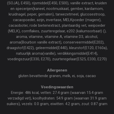
(SOJA), E450), rijsmiddel(E450, E500), vanille extract, kruiden
en specerijen(kaneel, nootmuskaat, gember, kardamom,
kruidnagel, peper, gemalen), tarwezetmeel, glucosestroop,
cacaopoeder, azijn, invertase, MELKpoeder (magere),
cacaoboter, rode bietenextract, plantaardig vet, weipoeder
(MELK), cornflakes, zuurteregelaar, e202 (kaliumsorbaat) (),
aroma, vitamine, vitamine A, vitamine D3, alcohol,
aroma(Bourbon vanille extract), conserveermiddel(E202),
draagstof(E422), geleermiddel(E440), kleurstof(E120, E160a),
natuurlijk aroma(vanille), verdikkingsmiddel(E414),
voedingszuur(E330, E270), zuurteregelaar(E525, E330, E270)
Allergenen
gluten bevattende granen, melk, ei, soja, cacao
Voedingswaarden
Energie: 486 kcal, vetten: 27.4 gram (waarvan 15.4 gram
verzadigd vet), koolhydraten: 54.9 gram (waarvan 31.9 gram
suikers), vezels: 0.0 gram, eiwitten: 4.2 gram, zout: 0.87 gram