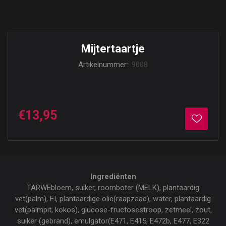
Mijtertaartje
Artikelnummer::
9008
€13,95
Ingrediënten
TARWEbloem, suiker, roomboter (MELK), plantaardig
vet(palm), EI, plantaardige olie(raapzaad), water, plantaardig
vet(palmpit, kokos), glucose-fructosestroop, zetmeel, zout,
suiker (gebrand), emulgator(E471, E415, E472b, E477, E322