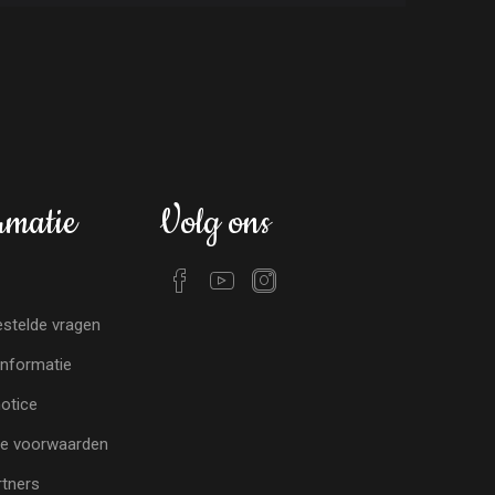
rmatie
Volg ons
stelde vragen
nformatie
notice
e voorwaarden
tners