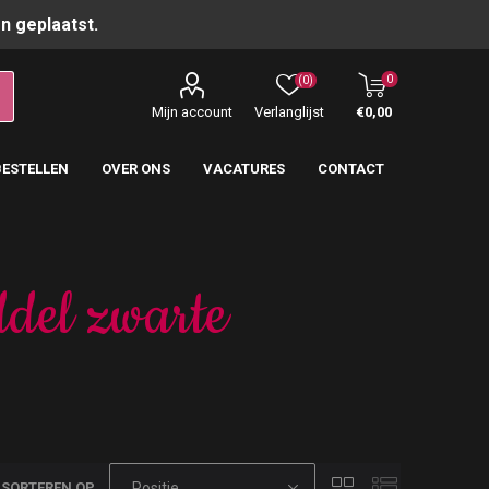
n geplaatst.
0
(0)
Mijn account
Verlanglijst
€0,00
BESTELLEN
OVER ONS
VACATURES
CONTACT
ddel zwarte
SORTEREN OP