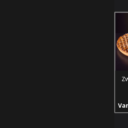
Z
Van