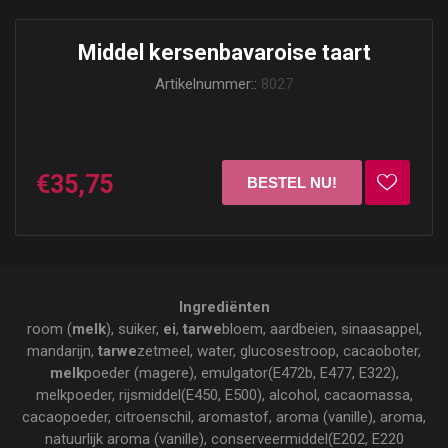
Middel kersenbavaroise taart
Artikelnummer::
8027
€35,75
Ingrediënten
room (
melk
), suiker,
ei
,
tarwe
bloem, aardbeien, sinaasappel,
mandarijn,
tarwe
zetmeel, water, glucosestroop, cacaoboter,
melk
poeder (magere), emulgator(E472b, E477, E322),
melkpoeder, rijsmiddel(E450, E500), alcohol, cacaomassa,
cacaopoeder, citroenschil, aromastof, aroma (vanille), aroma,
natuurlijk aroma (vanille), conserveermiddel(E202, E220