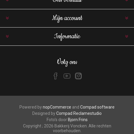
Ons verhaal
Mijn account
Informatie
Volg ons
Powered by
nopCommerce
and
Compad software
Designed by
Compad Reclamestudio
Foto's door
Bjorn Frins
Copyright ; 2026 Bakkerij Voncken. Alle rechten
voorbehouden.