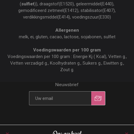
(
sulfiet
)), draagstof(E1520), geleermiddel(E440),
gemodificeerd zetmeel(E1412), stabilisator(E407),
verdikkingsmiddel(E414), voedingszuur(E330)
Allergenen
melk, ei, gluten, cacao, lactose, sojabonen, sulfiet
Voedingswaarden per 100 gram
Voedingswaarden per 100 gram : Energie Kj ( Kcal), Vetten g.,
Vetten verzadigd g., Koolhydraten g., Suikers g., Eiwitten g.,
Zout g.
Nieuwsbrief