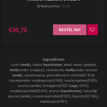
Artikelnummer::
8030
€30,75
Ingrediënten
room (
melk
), suiker,
hazelnoten
,
ei
wit, water, gelatine,
melk
poeder (magere), cacaoboter,
melk
poeder, lactose
(
melk
), cacaomassa, gemodificeerd zetmeel(E1414),
cacaopoeder, voedingszuur(E330), zuurteregelaar(E500),
aroma (vanille), emulgator(E322 (
soja
), E412),
verdikkingsmiddel(E410), aroma (
hazelnoten
), natuurlijk
aroma (vanille), conserveermiddel(E202), kleurstof(E150c),
stabilisator(E407)