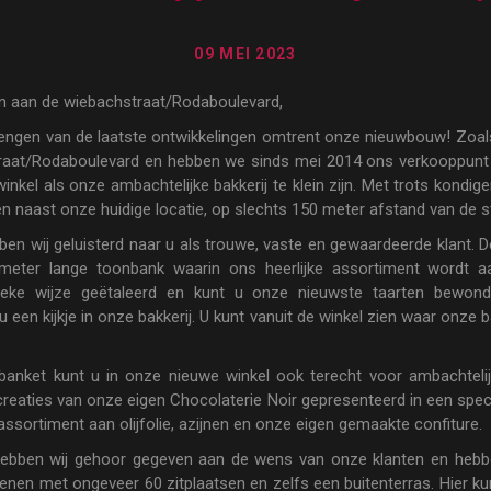
09 MEI 2023
en aan de wiebachstraat/Rodaboulevard,
rengen van de laatste ontwikkelingen omtrent onze nieuwbouw! Zoals u
aat/Rodaboulevard en hebben we sinds mei 2014 ons verkooppunt ui
inkel als onze ambachtelijke bakkerij te klein zijn. Met trots kondig
nen naast onze huidige locatie, op slechts 150 meter afstand van de 
hebben wij geluisterd naar u als trouwe, vaste en gewaardeerde klant.
 meter lange toonbank waarin ons heerlijke assortiment wordt 
ieke wijze geëtaleerd en kunt u onze nieuwste taarten bewon
 een kijkje in onze bakkerij. U kunt vanuit de winkel zien waar on
anket kunt u in onze nieuwe winkel ook terecht voor ambachtelij
eaties van onze eigen Chocolaterie Noir gepresenteerd in een spec
assortiment aan olijfolie, azijnen en onze eigen gemaakte confiture.
s hebben wij gehoor gegeven aan de wens van onze klanten en he
nen met ongeveer 60 zitplaatsen en zelfs een buitenterras. Hier ku