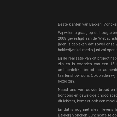
Beste klanten van Bakkerij Vonck
Wij willen u graag op de hoogte b
2008 gevestigd aan de Wiebachstr
jaren is gebleken dat zowel onze w
bakkerijwinkel medio juni zal ope
Bij de realisatie van dit project 
zijn en is voorzien van een 15
ambachtelijke brood op authent
taartenshowroom. Ook bieden wij u
bezig zijn.
Naast ons vertrouwde brood en b
bonbons en geweldige chocoladecr
dit lekkers, komt er ook een mooi 
En dat is nog niet alles! Teven
Bakkerij Voncken Lunchcafé te ope