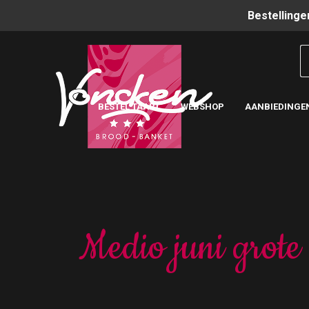
Bestellinge
BESTEL TAART
WEBSHOP
AANBIEDINGE
Medio juni grote