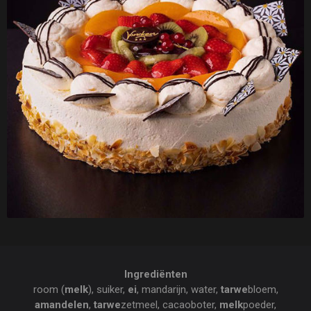
Ingrediënten
room (
melk
), suiker,
ei
, mandarijn, water,
tarwe
bloem,
amandelen
,
tarwe
zetmeel, cacaoboter,
melk
poeder,