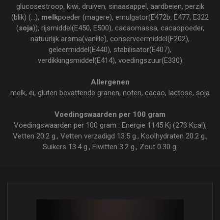
glucosestroop, kiwi, druiven, sinaasappel, aardbeien, perzik
(blik) (...),
melk
poeder (magere), emulgator(E472b, E477, E322
(
soja
)), rijsmiddel(E450, E500), cacaomassa, cacaopoeder,
natuurlijk aroma(vanille), conserveermiddel(E202),
geleermiddel(E440), stabilisator(E407),
verdikkingsmiddel(E414), voedingszuur(E330)
Allergenen
melk, ei, gluten bevattende granen, noten, cacao, lactose, soja
Voedingswaarden per 100 gram
Voedingswaarden per 100 gram : Energie 1145 Kj (273 Kcal),
Vetten 20.2 g., Vetten verzadigd 13.5 g., Koolhydraten 20.2 g.,
Suikers 13.4 g., Eiwitten 3.2 g., Zout 0.30 g.