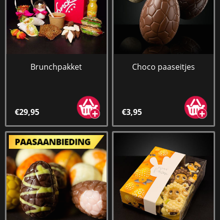
Brunchpakket
Choco paaseitjes
€29,95
€3,95