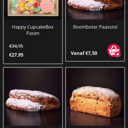
Happy CupcakeBox
Roomboter Paasstol
Pasen
€34,95
Vanaf €7,50
€27,95