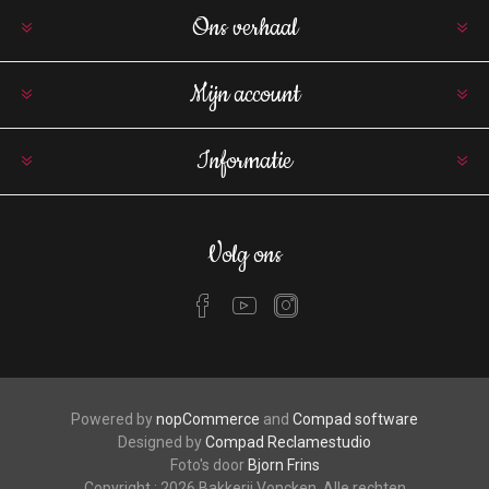
Ons verhaal
Mijn account
Informatie
Volg ons
Powered by
nopCommerce
and
Compad software
Designed by
Compad Reclamestudio
Foto's door
Bjorn Frins
Copyright ; 2026 Bakkerij Voncken. Alle rechten