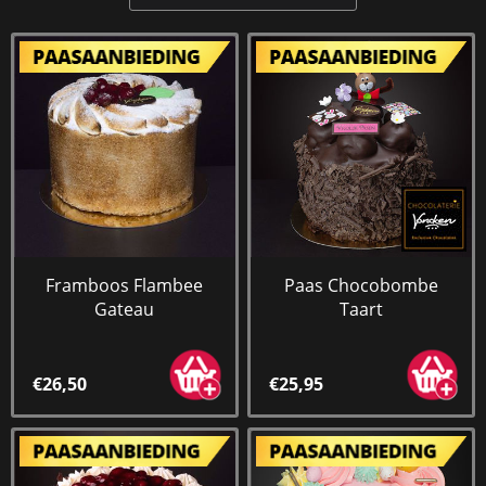
Framboos Flambee
Paas Chocobombe
Gateau
Taart
€26,50
€25,95