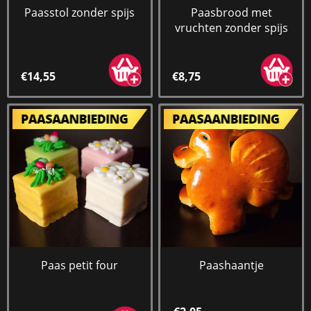
Paasstol zonder spijs
Paasbrood met
vruchten zonder spijs
€14,55
€8,75
Paas petit four
Paashaantje