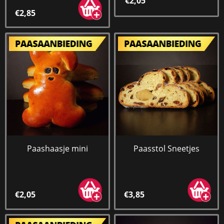
€2,05
€2,85
Paashaasje mini
Paasstol Sneetjes
€2,05
€3,85