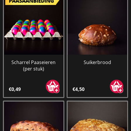
Scharrel Paaseieren
Suikerbrood
(per stuk)
€0,49
€4,50