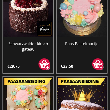
Schwarzwalder kirsch
Paas Pasteltaartje
gateau
€29,75
€33,50