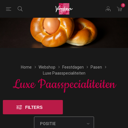
0
Bestellingen voor morgen kunnen vandaag uiterlijk tot
17:00 uur worden geplaatst.
Home
Webshop
Feestdagen
Pasen
Luxe Paasspecialiteiten
Luxe Paasspecialiteiten
FILTERS