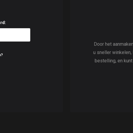
rd:
Door het aanmaken
u sneller winkelen,
n?
bestelling, en kun