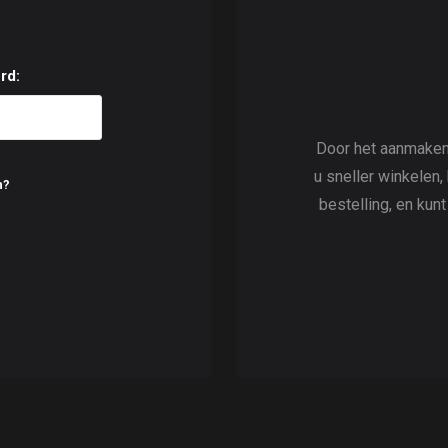
rd:
Door het aanmaken
u sneller winkelen,
n?
bestelling, en kun