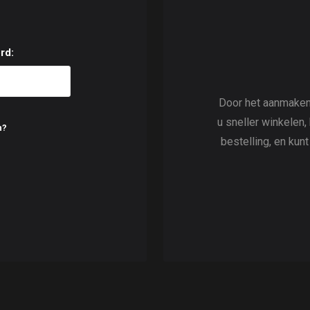
rd:
Door het aanmaken
u sneller winkelen,
n?
bestelling, en kun