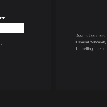
rd:
Door het aanmaken
u sneller winkelen,
n?
bestelling, en kun