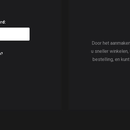
rd:
Door het aanmaken
u sneller winkelen,
n?
bestelling, en kun