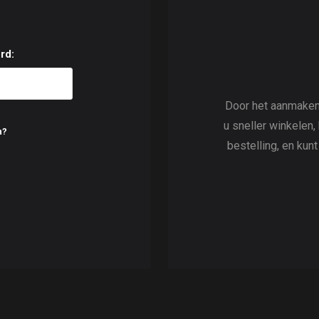
rd:
Door het aanmaken
u sneller winkelen,
n?
bestelling, en kun