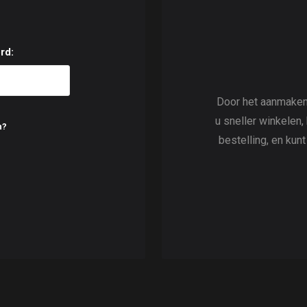
rd:
Door het aanmaken
u sneller winkelen,
n?
bestelling, en kun