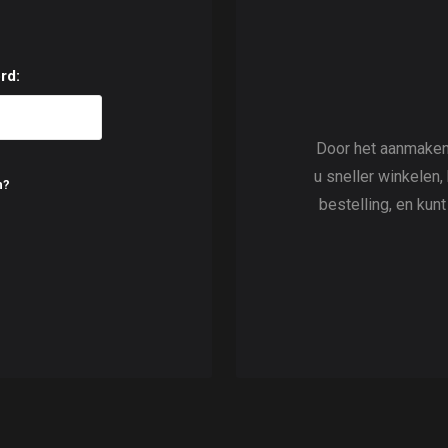
rd:
Door het aanmaken
u sneller winkelen,
n?
bestelling, en kun