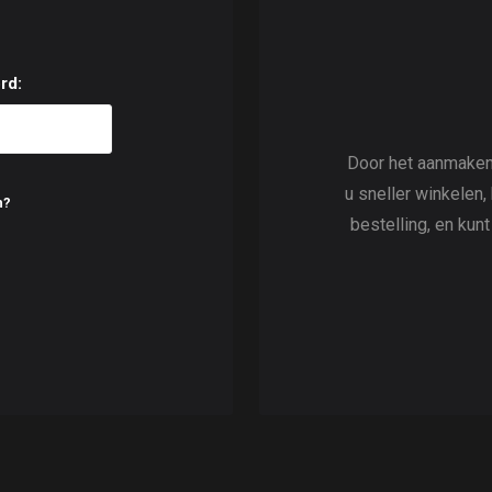
rd:
Door het aanmaken
u sneller winkelen,
n?
bestelling, en kun