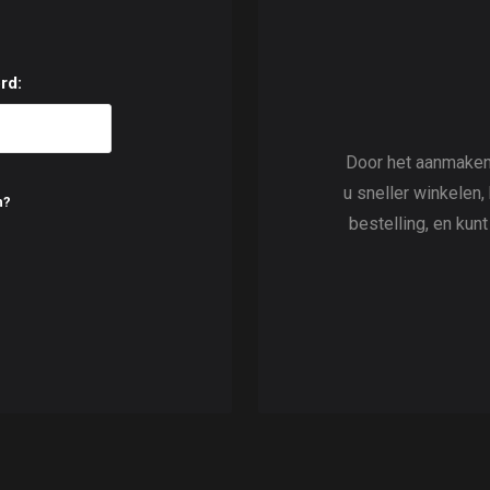
rd:
Door het aanmaken
u sneller winkelen,
n?
bestelling, en kun