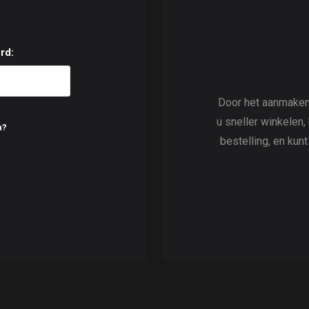
rd:
Door het aanmaken
u sneller winkelen,
n?
bestelling, en kun