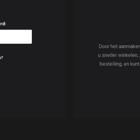
rd:
Door het aanmaken
u sneller winkelen,
n?
bestelling, en kun