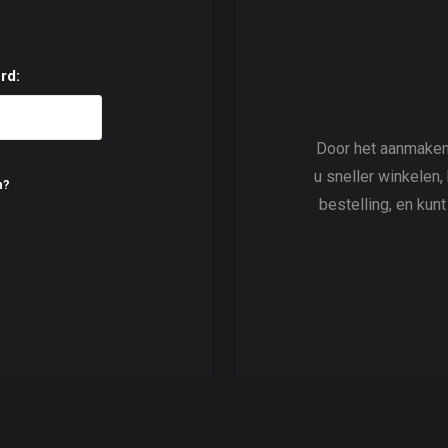
rd:
Door het aanmaken
u sneller winkelen,
n?
bestelling, en kun