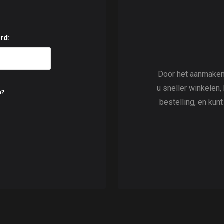
rd:
Door het aanmaken
u sneller winkelen,
n?
bestelling, en kun