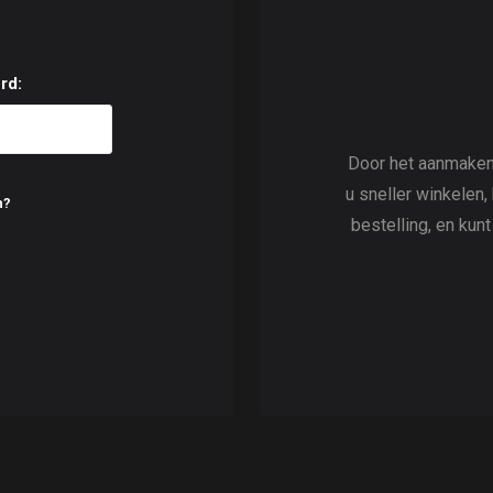
rd:
Door het aanmaken
u sneller winkelen,
n?
bestelling, en kun