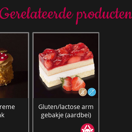
Gerelateerde producte
creme
Gluten/lactose arm
ak
gebakje (aardbei)