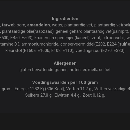
Ingrediënten
r,
tarwe
bloem,
amandelen
, water, plantaardig vet, plantaardig vet(pa
plantaardige olie(raapzaad), geheel gehard plantaardig vet(palmpit),
E500, E450, E503), kruiden en specerijen(kaneel), zout, citroenschil, 
vitamine D3, ammoniumchloride, conserveermiddel(E202, E224 (
sulfie
kleurstof(E160a, E160b, E102, E110), voedingszuur(E270, E330)
Allergenen
gluten bevattende granen, noten, ei, melk, sulfiet
Voedingswaarden per 100 gram
am : Energie 1282 Kj (306 Kcal), Vetten 11.7 g., Vetten verzadigd 4.
Suikers 27.8 g., Eiwitten 4.4 g., Zout 0.12 g.