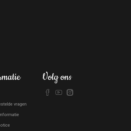
rmatie
Volg ons
stelde vragen
nformatie
notice