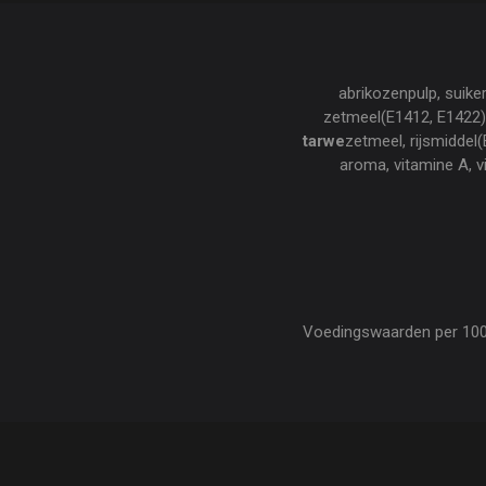
abrikozenpulp, suike
zetmeel(E1412, E1422), 
tarwe
zetmeel, rijsmiddel(
aroma, vitamine A, 
Voedingswaarden per 100 gr