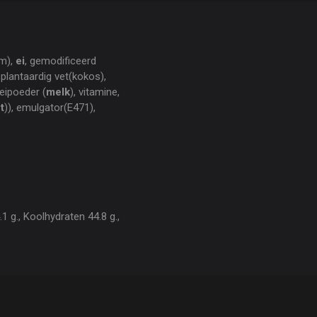
lm),
ei
, gemodificeerd
 plantaardig vet(kokos),
weipoeder (
melk
), vitamine,
t
)), emulgator(E471),
1 g., Koolhydraten 44.8 g.,