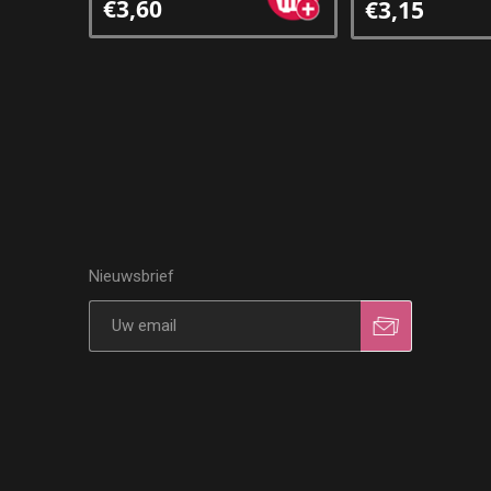
€3,60
€3,15
Nieuwsbrief