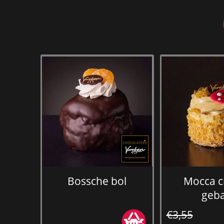
Bossche bol
Mocca 
geb
€3,55