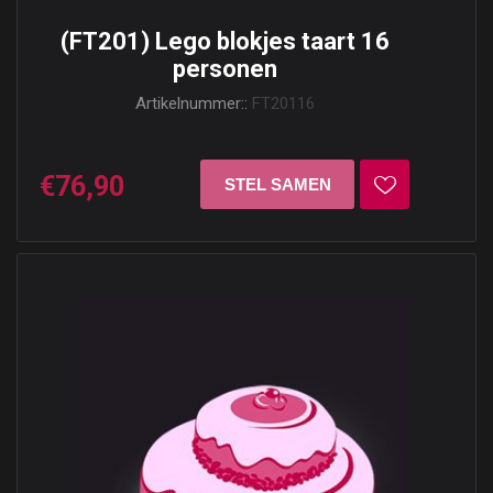
(FT201) Lego blokjes taart 16
personen
Artikelnummer::
FT20116
€76,90