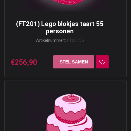
(FT201) Lego blokjes taart 55
personen
Artikelnummer::
FT20155
€256,90