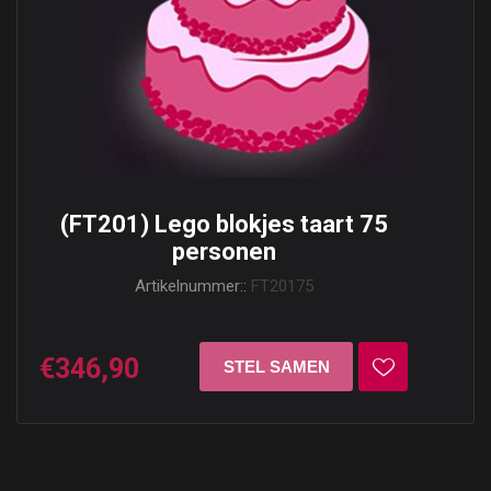
(FT201) Lego blokjes taart 75
personen
Artikelnummer::
FT20175
€346,90