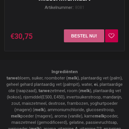
Artikelnummer::
8081
€30,75
Ingrediënten
tarwe
bloem, suiker, roomboter (
melk
), plantaardig vet (palm),
geheel gehard plantaardig vet (palmpit), water,
ei
, plantaardige
olie (raapzaad),
tarwe
zetmeel, room (
melk
), plantaardig vet
(kokos), rijsmiddel(E500, E450), invertsuikerstroop, mandarijn,
zout, maiszetmeel, dextrose, frambozen, yoghurtpoeder
(magere) (
melk
), ammoniumchloride, glucosestroop,
melk
poeder (magere), aroma (vanille), karne
melk
poeder,
maiszetmeel (gemodificeerd), gelatine, passievruchtsap,
weipoeder (
melk
), aroma, vitamine A, vitamine D3, enzymen