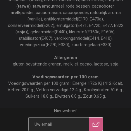
(
tarwe
),
tarwe
moutmeel, rode bessen, cacaoboter,
melk
poeder, cacaomassa, cacaopoeder, natuurlijk aroma
(vanille), antiklontermiddel(E170, E470a),
conserveermiddel(E202), emulgator(E471, E472b, E477, E322
(
soja
)), geleermiddel(E440), kleurstof(E160a, E160b),
stabilisator(E407), verdikkingsmiddel(E414, E410),
voedingszuur(E270, E330), zuurteregelaar(E330)
Allergenen
gluten bevattende granen, melk, ei, cacao, lactose, soja
Voedingswaarden per 100 gram
Voedingswaarden per 100 gram : Energie 1726 Kj (412 Kcal),
Vetten 20.0 g., Vetten verzadigd 12.4 g., Koolhydraten 51.6 g.,
Suikers 18.8 g., Eiwitten 6.0 g., Zout 0.65 g.
Nieuwsbrief