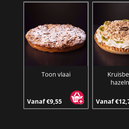
Toon vlaai
Kruisb
hazel
Vanaf €9,55
Vanaf €12,