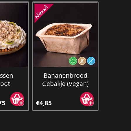
essen
Bananenbrood
noot
Gebakje (Vegan)
75
€4,85