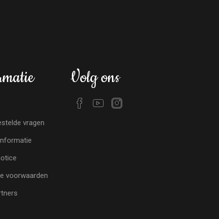
rmatie
Volg ons
stelde vragen
nformatie
notice
e voorwaarden
tners