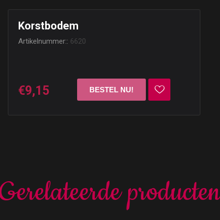
Korstbodem
Artikelnummer::
6620
€9,15
Gerelateerde producte