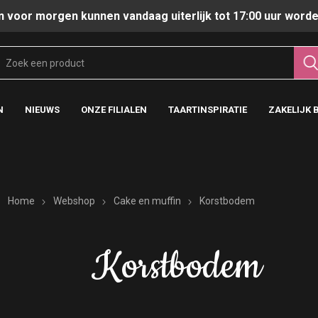
n voor morgen kunnen vandaag uiterlijk tot 17:00 uur worde
N
NIEUWS
ONZE FILIALEN
TAARTINSPIRATIE
ZAKELIJK 
Home
Webshop
Cake en muffin
Korstbodem
Korstbodem