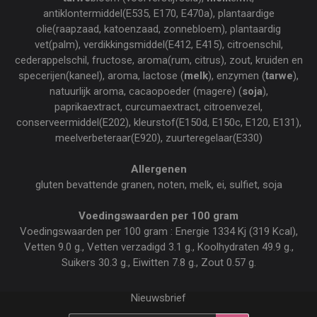
antiklontermiddel(E535, E170, E470a), plantaardige
olie(raapzaad, katoenzaad, zonnebloem), plantaardig
vet(palm), verdikkingsmiddel(E412, E415), citroenschil,
cederappelschil, fructose, aroma(rum, citrus), zout, kruiden en
specerijen(kaneel), aroma, lactose (
melk
), enzymen (
tarwe
),
natuurlijk aroma, cacaopoeder (magere) (
soja
),
paprikaextract, curcumaextract, citroenvezel,
conserveermiddel(E202), kleurstof(E150d, E150c, E120, E131),
meelverbeteraar(E920), zuurteregelaar(E330)
Allergenen
gluten bevattende granen, noten, melk, ei, sulfiet, soja
Voedingswaarden per 100 gram
Voedingswaarden per 100 gram : Energie 1334 Kj (319 Kcal),
Vetten 9.0 g., Vetten verzadigd 3.1 g., Koolhydraten 49.9 g.,
Suikers 30.3 g., Eiwitten 7.8 g., Zout 0.57 g.
Nieuwsbrief