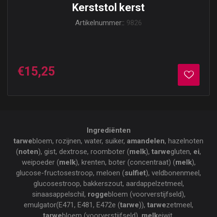
Kerststol kerst
Artikelnummer::
9826
€15,25
Ingrediënten
tarwe
bloem, rozijnen, water, suiker,
amandelen
, hazelnoten
(
noten
), gist, dextrose, roomboter (
melk
),
tarwe
gluten,
ei
,
weipoeder (
melk
), krenten, boter (concentraat) (
melk
),
glucose-fructosestroop, meloen (
sulfiet
), veldbonenmeel,
glucosestroop, bakkerszout, aardappelzetmeel,
sinaasappelschil,
rogge
bloem (voorverstijfseld),
emulgator(E471, E481, E472e (
tarwe
)),
tarwe
zetmeel,
tarwe
bloem (voorverstijfseld),
melk
eiwit,