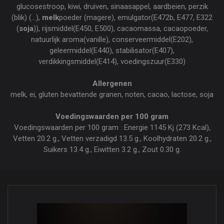
glucosestroop, kiwi, druiven, sinaasappel, aardbeien, perzik
(blik) (...),
melk
poeder (magere), emulgator(E472b, E477, E322
(
soja
)), rijsmiddel(E450, E500), cacaomassa, cacaopoeder,
natuurlijk aroma(vanille), conserveermiddel(E202),
geleermiddel(E440), stabilisator(E407),
verdikkingsmiddel(E414), voedingszuur(E330)
Allergenen
melk, ei, gluten bevattende granen, noten, cacao, lactose, soja
Voedingswaarden per 100 gram
Voedingswaarden per 100 gram : Energie 1145 Kj (273 Kcal),
Vetten 20.2 g., Vetten verzadigd 13.5 g., Koolhydraten 20.2 g.,
Suikers 13.4 g., Eiwitten 3.2 g., Zout 0.30 g.