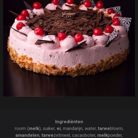
Ingrediënten
room (
melk
), suiker,
ei
, mandarijn, water,
tarwe
bloem,
amandelen
,
tarwe
zetmeel, cacaoboter,
melk
poeder,