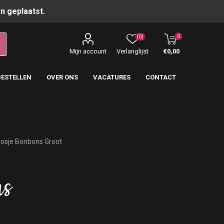
n geplaatst.
0
(0)
Mijn account
Verlanglijst
€0,00
BESTELLEN
OVER ONS
VACATURES
CONTACT
oosje Bonbons Groot
ns