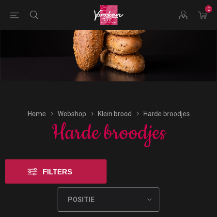
0
Bestellingen voor morgen kunnen vandaag uiterlijk tot
17:00 uur worden geplaatst.
Home
Webshop
Klein brood
Harde broodjes
Harde broodjes
FILTERS