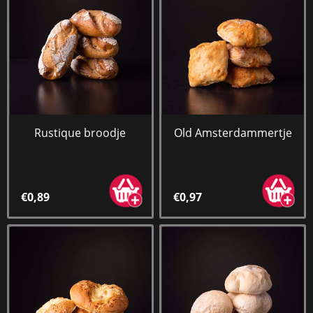
Rustique broodje
Old Amsterdammertje
€0,89
€0,97