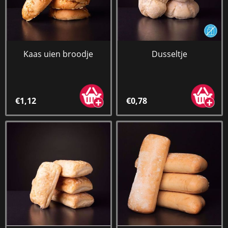
Kaas uien broodje
Dusseltje
€1,12
€0,78