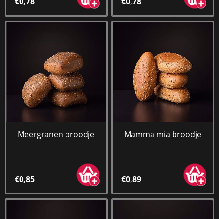
€0,78
€0,78
Meergranen broodje
Mamma mia broodje
€0,85
€0,89