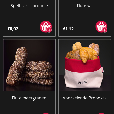
Spelt carre broodje
Flute wit
€0,92
€1,12
Flute meergranen
Vonckelende Broodzak