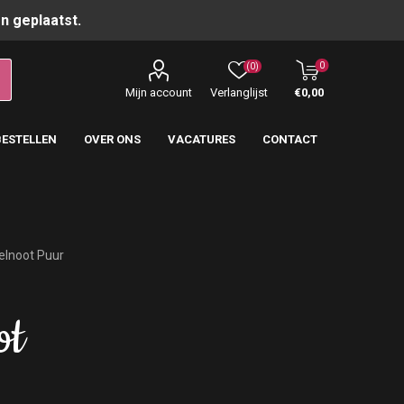
n geplaatst.
0
(0)
Mijn account
Verlanglijst
€0,00
BESTELLEN
OVER ONS
VACATURES
CONTACT
elnoot Puur
ot