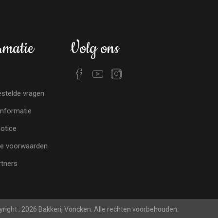
rmatie
Volg ons
stelde vragen
nformatie
notice
e voorwaarden
tners
right ; 2026 Bakkerij Voncken. Alle rechten voorbehouden.