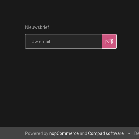
Nieuwsbrief
Powered by
nopCommerce
and
Compad software
De