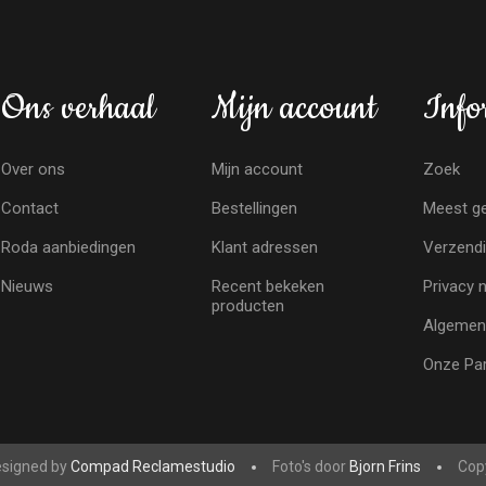
Ons verhaal
Mijn account
Info
Over ons
Mijn account
Zoek
Contact
Bestellingen
Meest ge
Roda aanbiedingen
Klant adressen
Verzendi
Nieuws
Recent bekeken
Privacy 
producten
Algemen
Onze Par
signed by
Compad Reclamestudio
Foto's door
Bjorn Frins
Copy