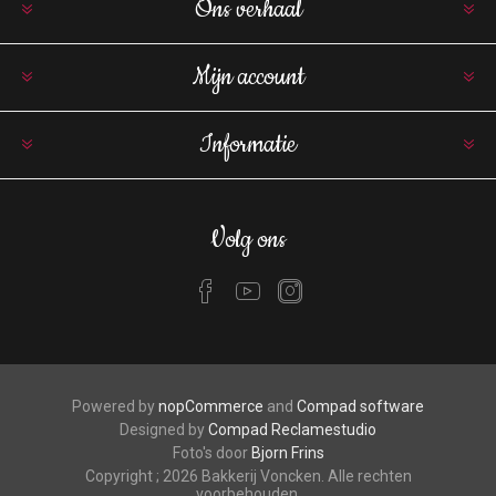
Ons verhaal
Mijn account
Informatie
Volg ons
Powered by
nopCommerce
and
Compad software
Designed by
Compad Reclamestudio
Foto's door
Bjorn Frins
Copyright ; 2026 Bakkerij Voncken. Alle rechten
voorbehouden.