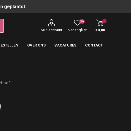
n geplaatst.
0
(0)
Mijn account
Verlanglijst
€0,00
BESTELLEN
OVER ONS
VACATURES
CONTACT
ebox 1
1