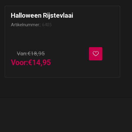
Halloween Rijstevlaai
Artikelnummer::
6405
Van:
€18,95
Voor:
€14,95