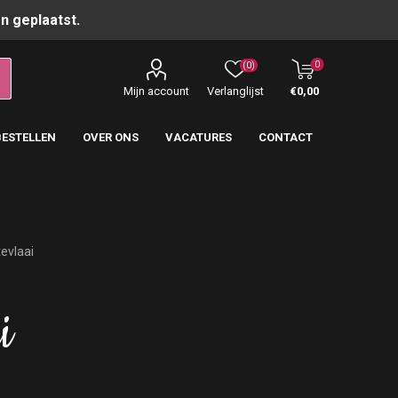
n geplaatst.
0
(0)
Mijn account
Verlanglijst
€0,00
BESTELLEN
OVER ONS
VACATURES
CONTACT
tevlaai
i