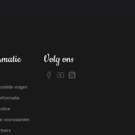
rmatie
Volg ons
stelde vragen
nformatie
notice
e voorwaarden
tners