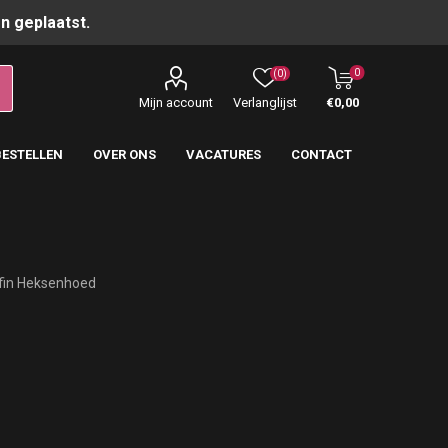
n geplaatst.
0
(0)
Mijn account
Verlanglijst
€0,00
BESTELLEN
OVER ONS
VACATURES
CONTACT
fin Heksenhoed