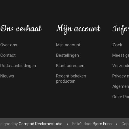
Ons verhaal
Mijn account
Info
Over ons
Mijn account
Zoek
Contact
Bestellingen
Meest ge
Roda aanbiedingen
Klant adressen
Verzendi
Nieuws
Recent bekeken
Privacy 
producten
Algemen
Onze Par
signed by
Compad Reclamestudio
Foto's door
Bjorn Frins
Copy