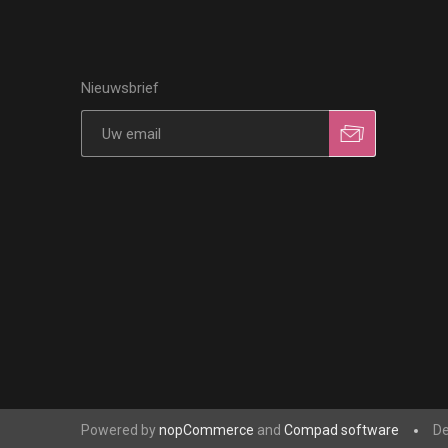
Nieuwsbrief
Powered by
nopCommerce
and
Compad software
De