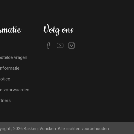
rmatie
Volg ons
stelde vragen
nformatie
notice
e voorwaarden
tners
right ; 2026 Bakkerij Voncken. Alle rechten voorbehouden.