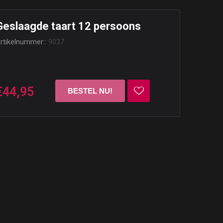
Geslaagde taart 12 persoons
rtikelnummer::
9037
€44,95