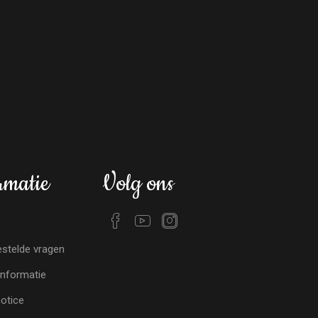
rmatie
Volg ons
stelde vragen
nformatie
notice