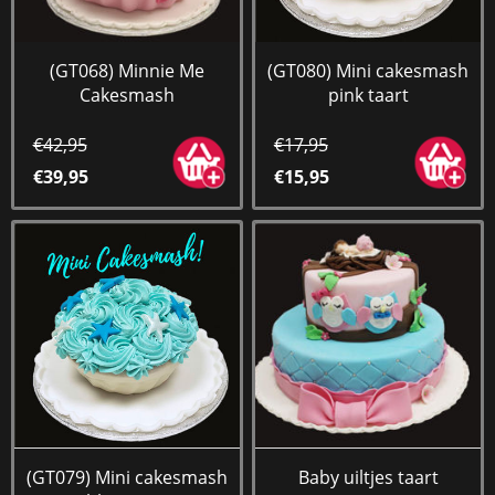
(GT068) Minnie Me
(GT080) Mini cakesmash
Cakesmash
pink taart
€42,95
€17,95
€39,95
€15,95
(GT079) Mini cakesmash
Baby uiltjes taart