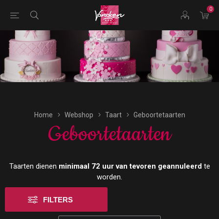
0
Bestellingen voor morgen kunnen vandaag uiterlijk tot
17:00 uur worden geplaatst.
Home
Webshop
Taart
Geboortetaarten
Geboortetaarten
Taarten dienen
minimaal 72 uur van tevoren geannuleerd
te
worden.
FILTERS