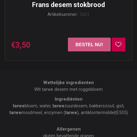
Frans desem stokbrood
Artikelnummer::
2601
€3,50
Wettelijke ingredienten
Wit tarwe desem met roggebloem
Ingrediënten
tarwe
bloem, water,
tarwe
zuurdesem, bakkerszout, gist,
tarwe
moutmeel, enzymen (
tarwe
), antiklontermiddel(E535)
Allergenen
gluten bevattende granen