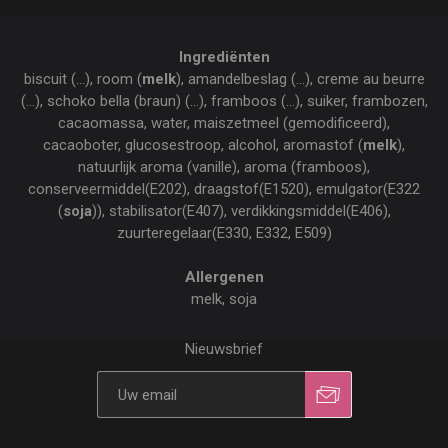
Ingrediënten
biscuit (...), room (
melk
), amandelbeslag (...), creme au beurre
(...), schoko bella (braun) (...), framboos (...), suiker, frambozen,
cacaomassa, water, maiszetmeel (gemodificeerd),
cacaoboter, glucosestroop, alcohol, aromastof (
melk
),
natuurlijk aroma (vanille), aroma (framboos),
conserveermiddel(E202), draagstof(E1520), emulgator(E322
(
soja
)), stabilisator(E407), verdikkingsmiddel(E406),
zuurteregelaar(E330, E332, E509)
Allergenen
melk, soja
Nieuwsbrief