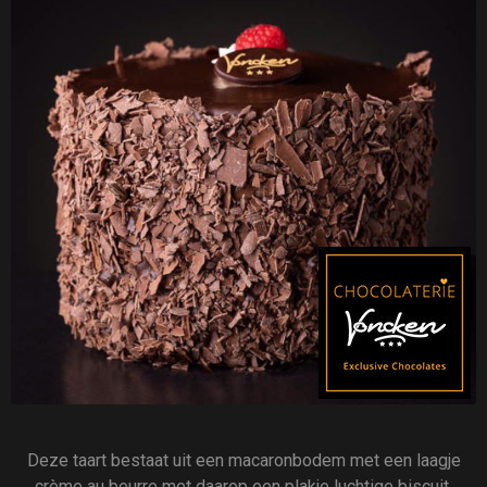
Deze taart bestaat uit een macaronbodem met een laagje
crème au beurre met daarop een plakje luchtige biscuit.