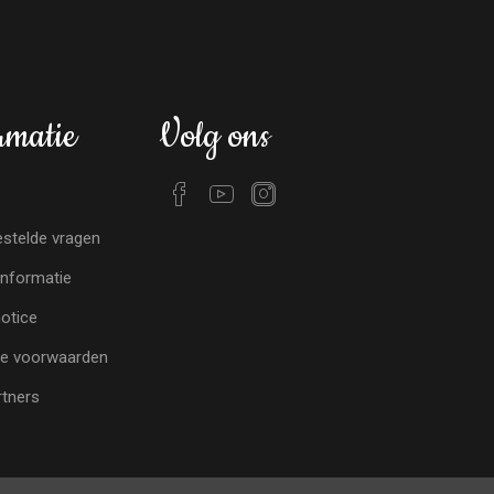
rmatie
Volg ons
stelde vragen
nformatie
notice
e voorwaarden
tners