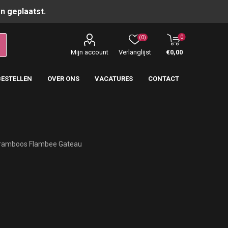
n geplaatst.
0
(0)
Mijn account
Verlanglijst
€0,00
BESTELLEN
OVER ONS
VACATURES
CONTACT
ramboos Flambee Gateau