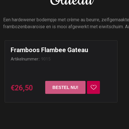
Gateau
Een hardewener bodempje met crème au beurre, zelfgemaakte f
frambozenbavaroise en is mooi afgewerkt met eiwitschuim. Aa
Framboos Flambee Gateau
Artikelnummer::
9015
€26,50