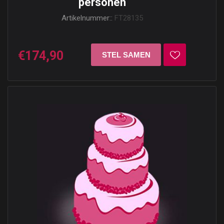
personen
Artikelnummer::
FT28135
€174,90