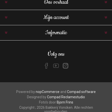
Ons verhaal
Mijn account
Informatie
Volg ons
Powered by
nopCommerce
and
Compad software
Designed by
Compad Reclamestudio
Foto's door
Bjorn Frins
Copyright ; 2026 Bakkerij Voncken. Alle rechten
voorbehouden.