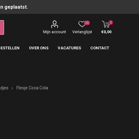
n geplaatst.
0
(0)
Mijn account
Verlanglijst
€0,00
BESTELLEN
OVER ONS
VACATURES
CONTACT
djes
Flesje Coca Cola